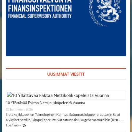
UUSIMMAT VIESTIT
10 Yllättävää Faktaa Nettikolikkopeleistä Vuonna
22 huhtikuun, 2026
Nettikolikkopelien Teknologinen Kehitys: Satunnaislukugeneraattorin Salat
Nykyiset nettikolikkopelit perustuvat satunnaislukugeneraattoreihin (RNG, …
Lue lisää »