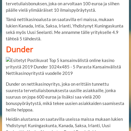
tervetuliaisbonuksen, joka on arvoltaan 100 euroa ja siihen
päälle vielä ylimääräiset 10 ilmaispyöräytystä.
Tämä nettikasinoalusta on saatavilla eri maissa, mukaan
lukien Kanada, Intia, Saksa, Irlanti, Yhdistynyt Kuningaskunta
sekä myös Uusi Seelanti. Me annamme tälle yritykselle 4.9
tähteä 5 tähdestä.
Dunder
Dunder on nettikasinoyritys, joka on erittäin tunnettu
suuresta tervetuliaisbonuksesta uusille asiakkaille, jonka
suuruus on jopa 600 euroa ja lisäksi saa vielä 200
bonuspyöräytystä, mikä tekee uusien asiakkaiden saamisesta
heille helppoa.
Heidän alustansa on saatavilla useissa maissa mukaan lukien
Yhdistynyt Kuningaskunta, Kanada, Saksa, Irlanti, Uusi