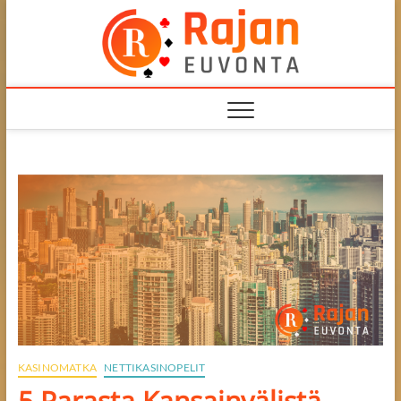
Skip
Rajane
to
NETTIKASINOT
PARHAIMMILLAAN
content
KASINOMATKA
NETTIKASINOPELIT
5 Parasta Kansainvälistä