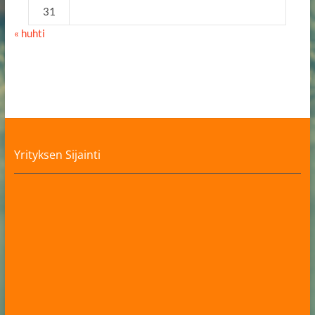
31
« huhti
Yrityksen Sijainti