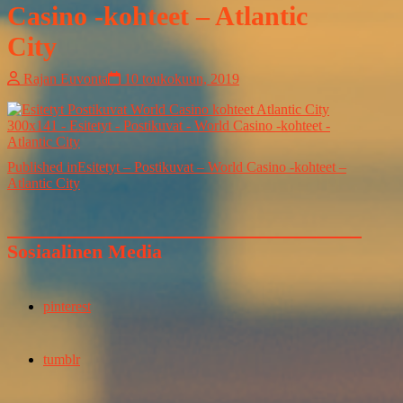
Casino -kohteet – Atlantic
City
Rajan Euvonta
10 toukokuun, 2019
Artikkelien
Published in
Esitetyt – Postikuvat – World Casino -kohteet –
Atlantic City
selaus
Sosiaalinen Media
pinterest
tumblr