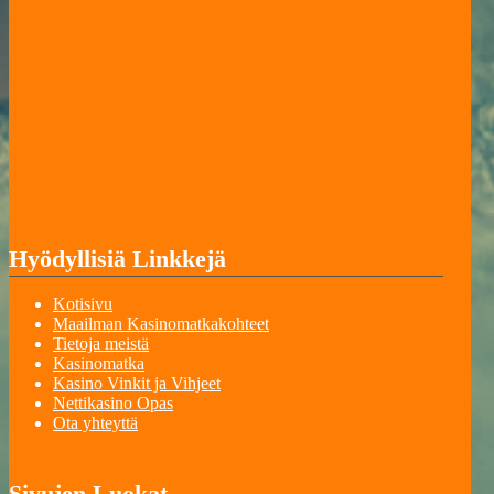
Hyödyllisiä Linkkejä
Kotisivu
Maailman Kasinomatkakohteet
Tietoja meistä
Kasinomatka
Kasino Vinkit ja Vihjeet
Nettikasino Opas
Ota yhteyttä
Sivujen Luokat