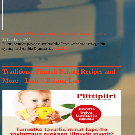
5 parasta ruletin vedonlyöntistrategiaa, jotka jokaisen pelaajan tulisi tietää
22 huhtikuun, 2026
Ruletin perusteet ja panostusvaihtoehdot Ennen vedonlyöntistrategioihin
syventymistä on tärkeää ymmärtää …
Lue lisää »
Traditional Finnish Baking Recipes and
More – Lady’s Baking Lair