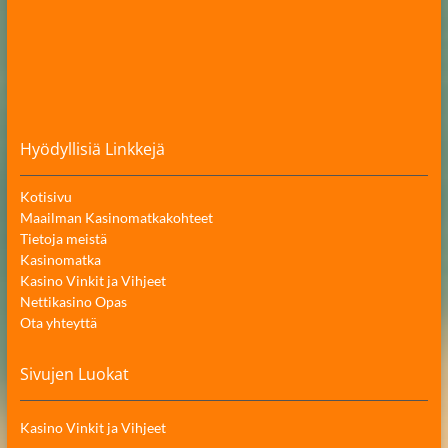
Hyödyllisiä Linkkejä
Kotisivu
Maailman Kasinomatkakohteet
Tietoja meistä
Kasinomatka
Kasino Vinkit ja Vihjeet
Nettikasino Opas
Ota yhteyttä
Sivujen Luokat
Kasino Vinkit ja Vihjeet