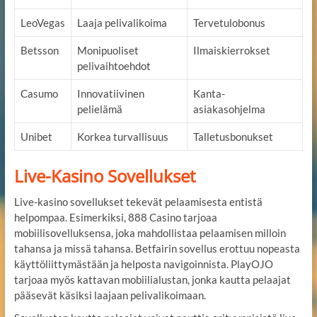
LeoVegas
Laaja pelivalikoima
Tervetulobonus
Betsson
Monipuoliset
Ilmaiskierrokset
pelivaihtoehdot
Casumo
Innovatiivinen
Kanta-
pelielämä
asiakasohjelma
Unibet
Korkea turvallisuus
Talletusbonukset
Live-Kasino Sovellukset
Live-kasino sovellukset tekevät pelaamisesta entistä
helpompaa. Esimerkiksi, 888 Casino tarjoaa
mobiilisovelluksensa, joka mahdollistaa pelaamisen milloin
tahansa ja missä tahansa. Betfairin sovellus erottuu nopeasta
käyttöliittymästään ja helposta navigoinnista. PlayOJO
tarjoaa myös kattavan mobiilialustan, jonka kautta pelaajat
pääsevät käsiksi laajaan pelivalikoimaan.