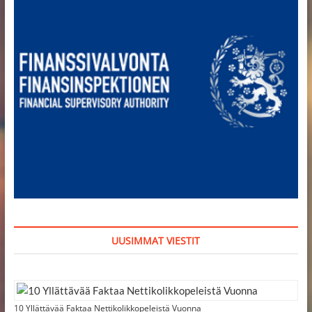
UUSIMMAT VIESTIT
10 Yllättävää Faktaa Nettikolikkopeleistä Vuonna