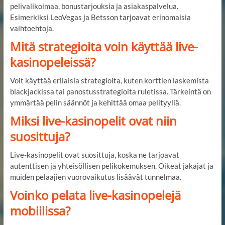
pelivalikoimaa, bonustarjouksia ja asiakaspalvelua.
Esimerkiksi LeoVegas ja Betsson tarjoavat erinomaisia
vaihtoehtoja.
Mitä strategioita voin käyttää live-
kasinopeleissä?
Voit käyttää erilaisia strategioita, kuten korttien laskemista
blackjackissa tai panostusstrategioita ruletissa. Tärkeintä on
ymmärtää pelin säännöt ja kehittää omaa pelityyliä.
Miksi live-kasinopelit ovat niin
suosittuja?
Live-kasinopelit ovat suosittuja, koska ne tarjoavat
autenttisen ja yhteisöllisen pelikokemuksen. Oikeat jakajat ja
muiden pelaajien vuorovaikutus lisäävät tunnelmaa.
Voinko pelata live-kasinopelejä
mobiilissa?