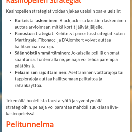
Kasinopelien Strategiat
Kasinopelien strategiat voidaan jakaa useisiin osa-alueisiin:
Korteista laskeminen
: Blackjackissa korttien laskeminen
auttaa arvioimaan, mitkä kortit jäävät jäljelle.
Panostusstrategiat
: Kehitetyt panostusstrategiat kuten
Martingale, Fibonacci ja D’Alembert voivat auttaa
hallitsemaan varoja.
Säännöistä ymmärtäminen
: Jokaisella pelillä on omat
sääntönsä. Tuntemalla ne, pelaaja voi tehdä parempia
päätöksiä.
Pelaamisen rajoittaminen
: Asettaminen voittorajoja tai
tappiorajoja auttaa hallitsemaan pelitaitoa ja
rahankäyttöä.
Tekemällä huolellista taustatyötä ja syventymällä
strategioihin, pelaaja voi parantaa mahdollisuuksiaan live-
kasinopeleissä.
Pelitunnelma