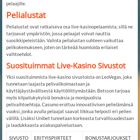
pelaajille.
Pelialustat
Pelialustat ovat ratkaiseva osa live-kasinopelaamista, sillä ne
tarjoavat ympäristön, jossa pelaajat voivat nauttia
suosikkipeleistään. Valinta pelialustan suhteen vaikuttaa
pelikokemukseen, joten on tärkeää huomioida erilaiset
vaihtoehdot.
Suosituimmat Live-Kasino Sivustot
Yksi suosituimmista live-kasino sivustoista on LeoVegas, joka
tunnetaan laajasta pelivalikoimastaan ja
käyttäjäystävällisestä käyttöliittymästään. Betsson tarjoaa
myös kilpailukykyisiä bonuksia ja monipuolisia
pelivaihtoehtoja. Casumo erottuu innovatiivisen pelielämänsä
vuoksi, jonka avulla pelaajat saavat liikkua helposti eri pelien
välillä. Lisäksi Unibet tunnetaan korkeasta turvallisuudestaan
ja laadukkaasta asiakaspalvelustaan.
SIVUSTO
ERITYISPIIRTEET
BONUSTARJOUKSET