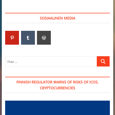
SOSIAALINEN MEDIA
Hae
…
FINNISH REGULATOR WARNS OF RISKS OF ICOS,
CRYPTOCURRENCIES